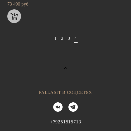
73 490 pуб.
1
2
3
4
PALLASIT В СОЦСЕТЯХ
+79251515713