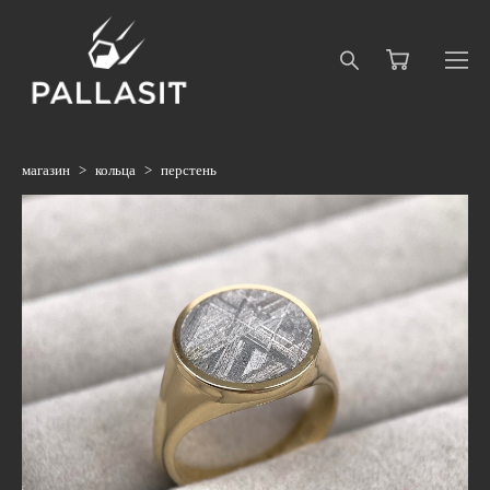
магазин
>
кольца
>
перстень