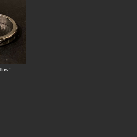
llow"