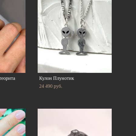
теорита
Кулон Плунотик
24 490 pуб.